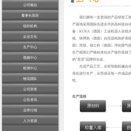
公司概括
董事长致辞
我们拥有一支资深的产品研发工程
产基地采用国际先进水平的高科技自
组织机构
备：KUKA（德国）工业机器人在线
企业文化
线、纳博热（德国）自控温电热炉系
国）坩埚、福士科（德国）净化除气
生产中心
生产精英们严格标准化生产操作造就
视频中心
的“龙翌”品牌锌合金。
先进产品工艺、全程智能机械自动
检测中心
准化进行生产，从而保证每一件成品
物流团队
性。
公司荣誉
生产流程
公告资讯
业界行情
人力资源